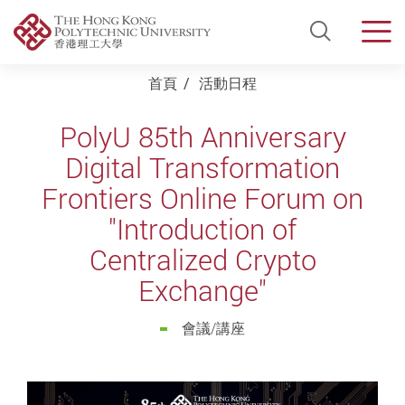
Open Si
Men
Start main content
首頁
活動日程
PolyU 85th Anniversary
Digital Transformation
Frontiers Online Forum on
"Introduction of
Centralized Crypto
Exchange"
會議/講座