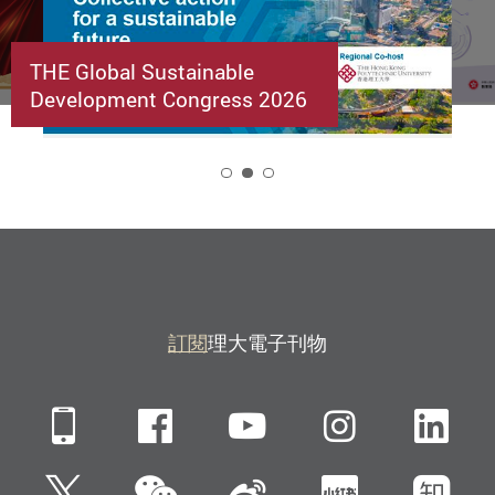
THE Global Sustainable
Development Congress 2026
2
訂閱
理大電子刊物
Mobile
Facebook
YouTube
Instagra
Li
微信
Twitter
新浪微博
小紅書
知