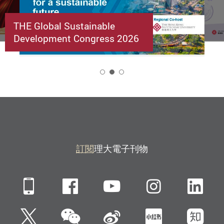
THE Global Sustainable
Development Congress 2026
2
訂閱
理大電子刊物
Mobile
Facebook
YouTube
Instagra
Li
微信
Twitter
新浪微博
小紅書
知