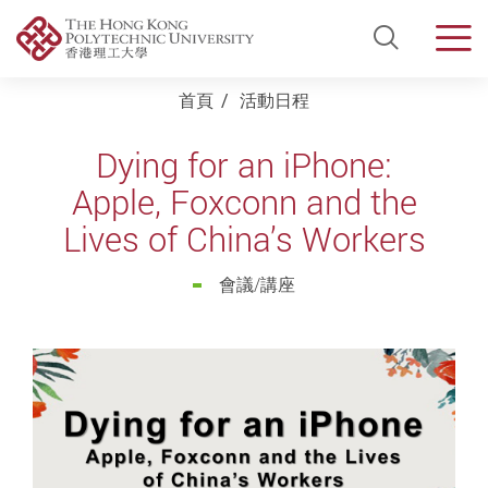
Open Si
Men
Start main content
首頁
活動日程
Dying for an iPhone:
Apple, Foxconn and the
Lives of China’s Workers
會議/講座