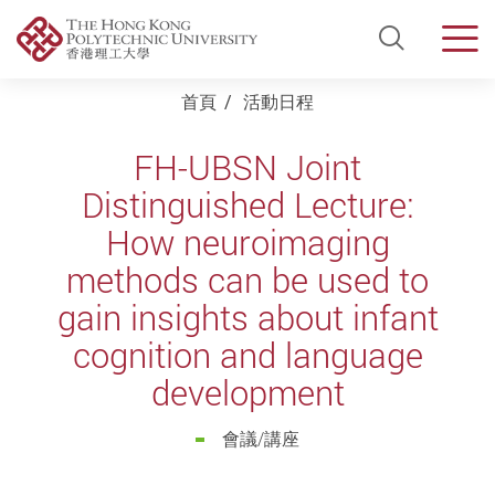
Open Si
Men
Start main content
首頁
活動日程
FH-UBSN Joint
Distinguished Lecture:
How neuroimaging
methods can be used to
gain insights about infant
cognition and language
development
會議/講座