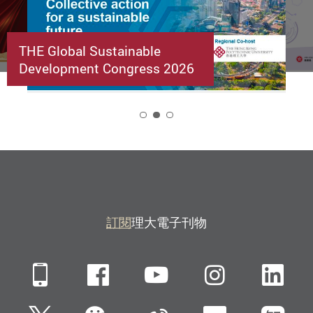
THE Global Sustainable
Development Congress 2026
2
訂閱
理大電子刊物
Mobile
Facebook
YouTube
Instagra
Li