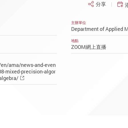
分享
主辦單位
Department of Applied 
地點
ZOOM網上直播
k/en/ama/news-and-even
8-mixed-precision-algor
algebra/