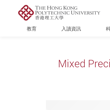
教育
入讀資訊
Start main content
Mixed Preci