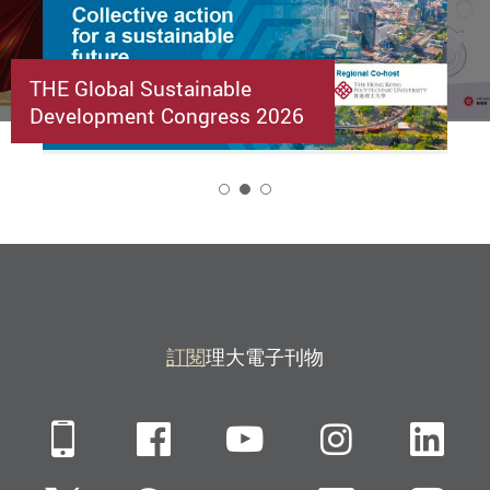
THE Global Sustainable
Development Congress 2026
2
訂閱
理大電子刊物
Mobile
Facebook
YouTube
Instagra
Li