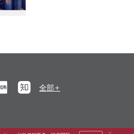
浪微博
小紅書
知乎
全部