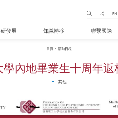
Open Site 
EN
分享
科研發展
知識轉移
聯繫國際
首頁
活動日程
大學內地畢業生十周年返
其他