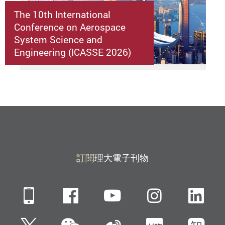
The 10th International
Conference on Aerospace
System Science and
Engineering (ICASSE 2026)
訂閱
理大電子刊物
Mobile
Facebook
YouTube
Instagra
Li