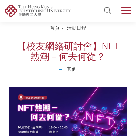
Open Si
Men
Start main content
首頁
活動日程
【校友網絡研討會】NFT
熱潮－何去何從？
其他