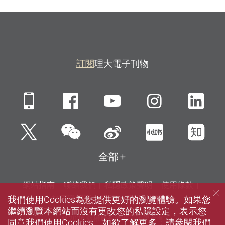
訂閱
理大電子刊物
Mobile
Facebook
YouTube
Instagra
Li
微信
Twitter
新浪微博
小紅書
知
全部
網站指南
聯絡我們
私隱政策聲明
使用條款
我們使用Cookies為您提供更好的瀏覽體驗。如果您
無障礙網頁
招聘
傳媒
圖書館
繼續瀏覽本網站而沒有更改您的私隱設定，表示您
© 2026 版權屬香港理工大學所有
同意我們使用Cookies。如欲了解更多，請參閱我們