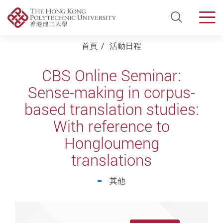
Open Si
Men
Start main content
首頁
活動日程
CBS Online Seminar:
Sense-making in corpus-
based translation studies:
With reference to
Hongloumeng
translations
其他