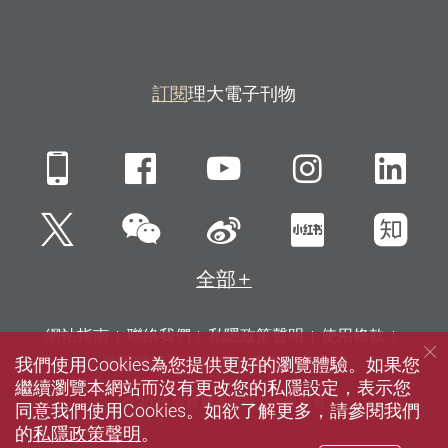
訂閱
理大電子刊物
Mobile
Facebook
YouTube
Instagra
Li
微信
Twitter
新浪微博
小紅書
知
全部
網站指南
聯絡我們
私隱政策聲明
使用條款
我們使用Cookies為您提供更好的瀏覽體驗。如果您
無障礙網頁
招聘
傳媒
圖書館
繼續瀏覽本網站而沒有更改您的私隱設定，表示您
© 2026 版權屬香港理工大學所有
同意我們使用Cookies。如欲了解更多，請參閱我們
的
私隱政策聲明
。