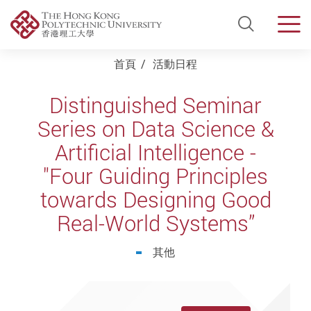
Open Si
Men
Start main content
首頁
活動日程
Distinguished Seminar
Series on Data Science &
Artificial Intelligence -
"Four Guiding Principles
towards Designing Good
Real-World Systems”
其他