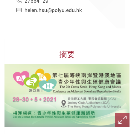
27664129
helen.hsu@polyu.edu.hk
摘要