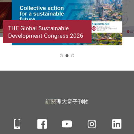
THE Global Sustainable
Development Congress 2026
2
訂閱
理大電子刊物
Mobile
Facebook
YouTube
Instagra
Li