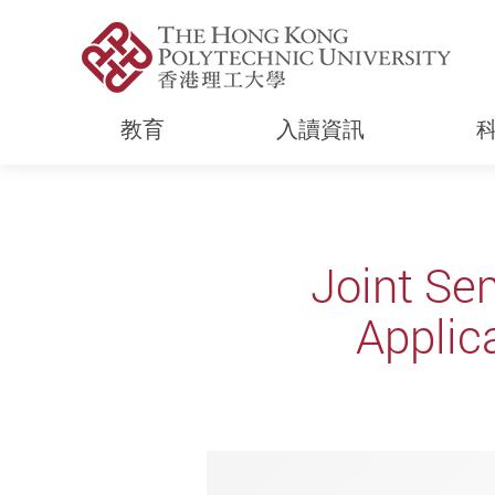
教育
入讀資訊
Start main content
Joint Se
Applic