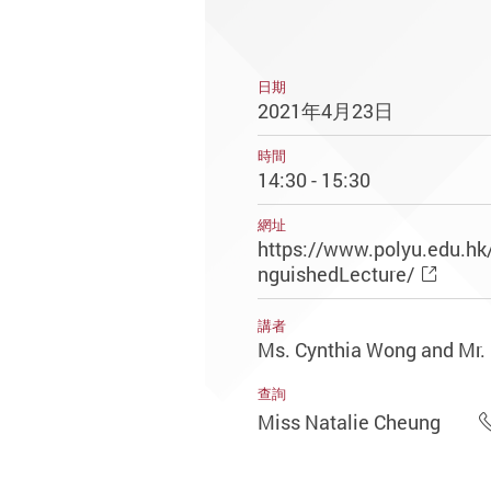
日期
2021年4月23日
時間
14:30 - 15:30
網址
https://www.polyu.edu.h
nguishedLecture/
講者
Ms. Cynthia Wong and Mr
查詢
Miss Natalie Cheung