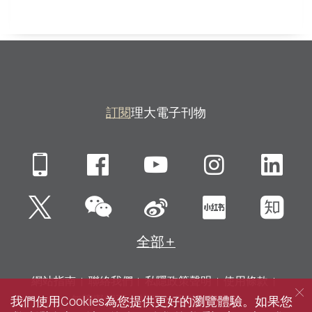
訂閱
理大電子刊物
Mobile
Facebook
YouTube
Instagra
Li
微信
Twitter
新浪微博
小紅書
知
全部
網站指南
聯絡我們
私隱政策聲明
使用條款
我們使用Cookies為您提供更好的瀏覽體驗。如果您
無障礙網頁
招聘
傳媒
圖書館