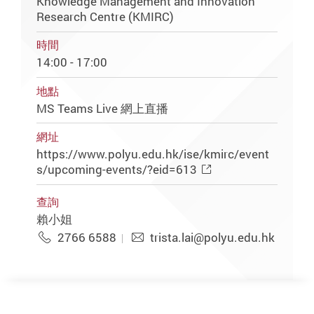
Knowledge Management and Innovation
Research Centre (KMIRC)
時間
14:00 - 17:00
地點
MS Teams Live 網上直播
網址
https://www.polyu.edu.hk/ise/kmirc/event
s/upcoming-events/?eid=613
查詢
賴小姐
2766 6588
trista.lai@polyu.edu.hk