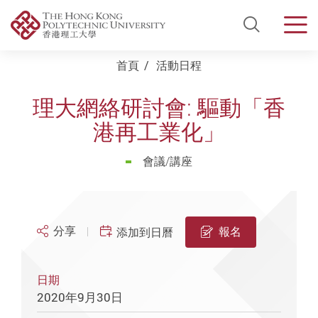
Open Si
Men
Start main content
首頁
活動日程
理大網絡研討會: 驅動「香
港再工業化」
會議/講座
分享
報名
添加到日曆
日期
2020年9月30日