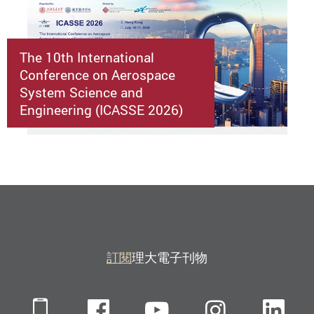
The 10th International
Conference on Aerospace
System Science and
Engineering (ICASSE 2026)
訂閱
理大電子刊物
Mobile
Facebook
YouTube
Instagra
Li