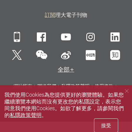
訂閱
理大電子刊物
Mobile
Facebook
YouTube
Instagra
Li
微信
Twitter
新浪微博
小紅書
知
全部
網站指南
聯絡我們
私隱政策聲明
使用條款
我們使用Cookies為您提供更好的瀏覽體驗。如果您
無障礙網頁
招聘
傳媒
圖書館
繼續瀏覽本網站而沒有更改您的私隱設定，表示您
© 2026 版權屬香港理工大學所有
同意我們使用Cookies。如欲了解更多，請參閱我們
的
私隱政策聲明
。
接受