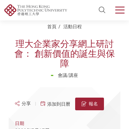
Open Si
Men
Start main content
首頁
活動日程
理大企業家分享網上研討
會： 創新價值的誕生與保
障
會議/講座
分享
報名
添加到日曆
日期