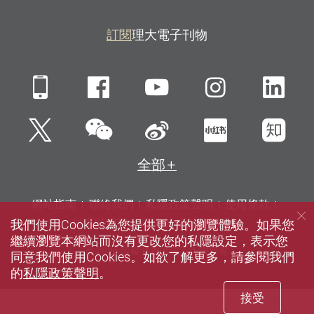
訂閱
理大電子刊物
Mobile
Facebook
YouTube
Instagra
Li
微信
Twitter
新浪微博
小紅書
知
全部
網站指南
聯絡我們
私隱政策聲明
使用條款
我們使用Cookies為您提供更好的瀏覽體驗。如果您
無障礙網頁
招聘
傳媒
圖書館
繼續瀏覽本網站而沒有更改您的私隱設定，表示您
© 2026 版權屬香港理工大學所有
同意我們使用Cookies。如欲了解更多，請參閱我們
的
私隱政策聲明
。
接受