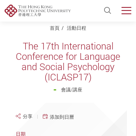
Open Si
Men
Start main content
首頁
活動日程
The 17th International
Conference for Language
and Social Psychology
(ICLASP17)
會議/講座
分享
添加到日曆
日期