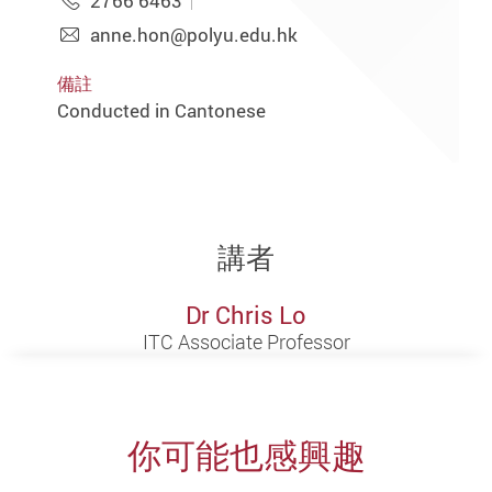
2766 6463
anne.hon@polyu.edu.hk
備註
Conducted in Cantonese
講者
Dr Chris Lo
ITC Associate Professor
你可能也感興趣