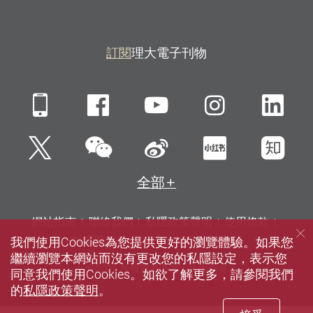
訂閱
理大電子刊物
Mobile
Facebook
YouTube
Instagra
Li
微信
Twitter
新浪微博
小紅書
知
全部
網站指南
聯絡我們
私隱政策聲明
使用條款
我們使用Cookies為您提供更好的瀏覽體驗。如果您
無障礙網頁
招聘
傳媒
圖書館
繼續瀏覽本網站而沒有更改您的私隱設定，表示您
© 2026 版權屬香港理工大學所有
同意我們使用Cookies。如欲了解更多，請參閱我們
的
私隱政策聲明
。