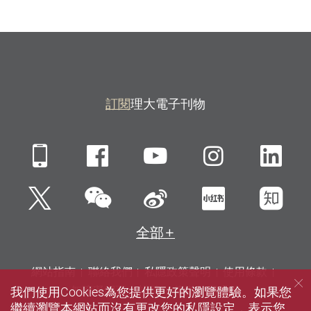
訂閱
理大電子刊物
Mobile
Facebook
YouTube
Instagra
Li
微信
Twitter
新浪微博
小紅書
知
全部
網站指南
聯絡我們
私隱政策聲明
使用條款
我們使用Cookies為您提供更好的瀏覽體驗。如果您
無障礙網頁
招聘
傳媒
圖書館
繼續瀏覽本網站而沒有更改您的私隱設定，表示您