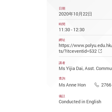
日期
2020年10月22日
時間
11:30 - 12:30
網址
https://www.polyu.edu.hk
ts/?itceventid=532
講者
Ms Yijia Dai, Asst. Commu
查詢
Ms Anne Hon
2766
備註
Conducted in English