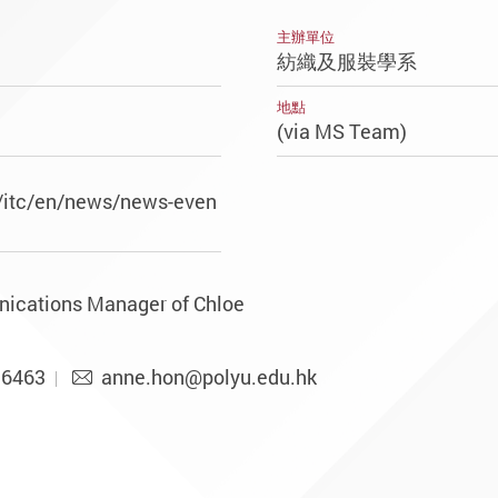
主辦單位
紡織及服裝學系
地點
(via MS Team)
/itc/en/news/news-even
nications Manager of Chloe
 6463
anne.hon@polyu.edu.hk