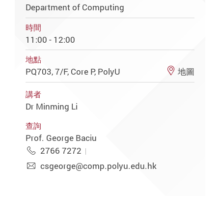
Department of Computing
時間
11:00 - 12:00
地點
PQ703, 7/F, Core P, PolyU
地圖
講者
Dr Minming Li
查詢
Prof. George Baciu
2766 7272
csgeorge@comp.polyu.edu.hk