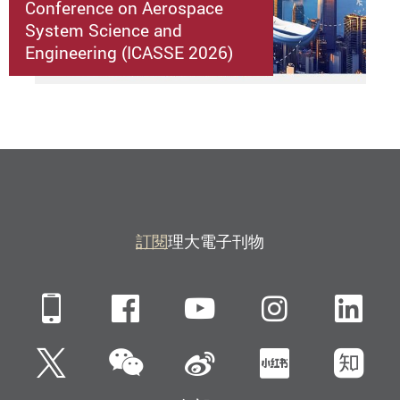
Conference on Aerospace
System Science and
Engineering (ICASSE 2026)
訂閱
理大電子刊物
Mobile
Facebook
YouTube
Instagra
Li
微信
Twitter
新浪微博
小紅書
知