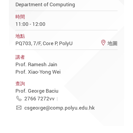
Department of Computing
時間
11:00 - 12:00
地點
PQ703, 7/F, Core P, PolyU
地圖
講者
Prof. Ramesh Jain
Prof. Xiao-Yong Wei
查詢
Prof. George Baciu
2766 7272vv
csgeorge@comp.polyu.edu.hk