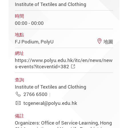
Institute of Textiles and Clothing
時間
00:00 - 00:00
地點
FJ Podium, PolyU
地圖
網址
https://www.polyu.edu.hk/itc/en/news/new
s-events?itceventid=382
查詢
Institute of Textiles and Clothing
2766 6500
tcgeneral@polyu.edu.hk
備註
Organizers: Office of Service-Learning, Hong