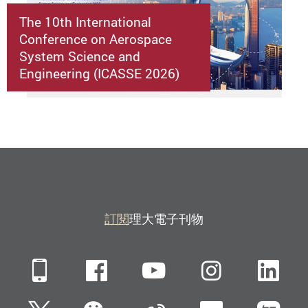
The 10th International
Conference on Aerospace
System Science and
Engineering (ICASSE 2026)
訂閱
理大電子刊物
Mobile
Facebook
YouTube
Instagra
Li