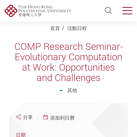
Open Si
Men
Start main content
首頁
活動日程
COMP Research Seminar-
Evolutionary Computation
at Work: Opportunities
and Challenges
其他
分享
添加到日曆
日期