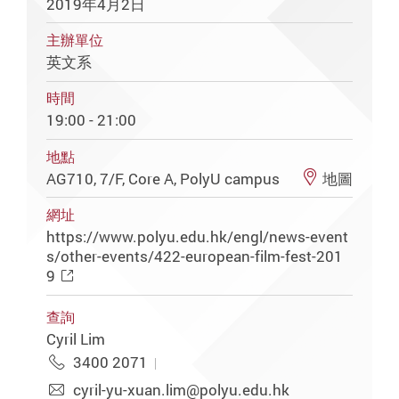
2019年4月2日
主辦單位
英文系
時間
19:00 - 21:00
地點
AG710, 7/F, Core A, PolyU campus
地圖
網址
https://www.polyu.edu.hk/engl/news-event
s/other-events/422-european-film-fest-201
9
查詢
Cyril Lim
3400 2071
cyril-yu-xuan.lim@polyu.edu.hk