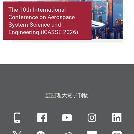
The 10th International
Conference on Aerospace
System Science and
Engineering (ICASSE 2026)
訂閱
理大電子刊物
Mobile
Facebook
YouTube
Instagra
Li