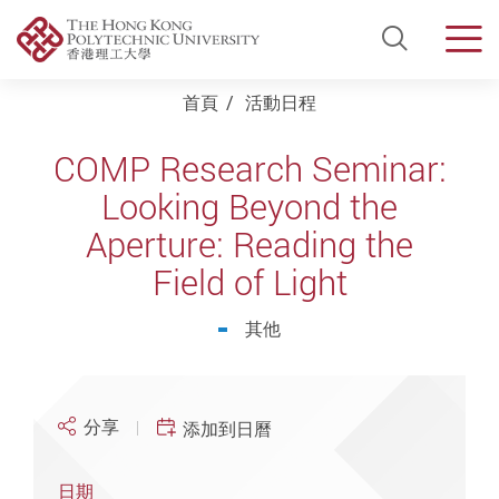
Open Si
Men
Start main content
首頁
活動日程
COMP Research Seminar:
Looking Beyond the
Aperture: Reading the
Field of Light
其他
分享
添加到日曆
日期