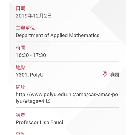
日期
2019年12月2日
主辦單位
Department of Applied Mathematics
時間
16:30 - 17:30
地點
Y301, PolyU
地圖
網址
http://www.polyu.edu.hk/ama/cas-amss-po
lyu/#tags=4
講者
Professor Lisa Fauci
查詢