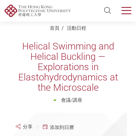
Open Si
Men
Start main content
首頁
活動日程
Helical Swimming and
Helical Buckling —
Explorations in
Elastohydrodynamics at
the Microscale
會議/講座
分享
添加到日曆