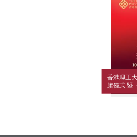
香港理工
旗儀式 暨