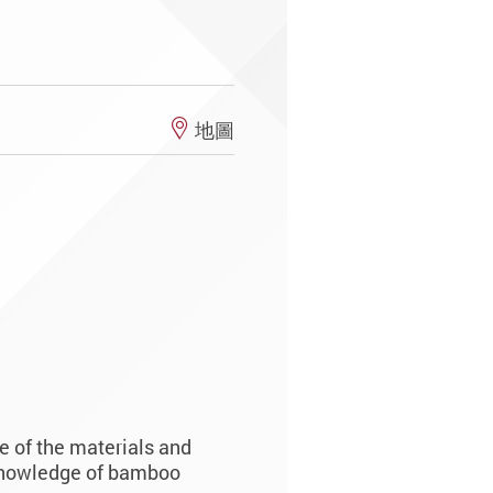
室
地圖
 of the materials and
 knowledge of bamboo