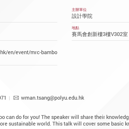
主辦單位
設計學院
地點
賽馬會創新樓3樓V302
u.hk/en/event/mrc-bambo
971
wman.tsang@polyu.edu.hk
can do for you! The speaker will share their knowledge
ore sustainable world. This talk will cover some basic