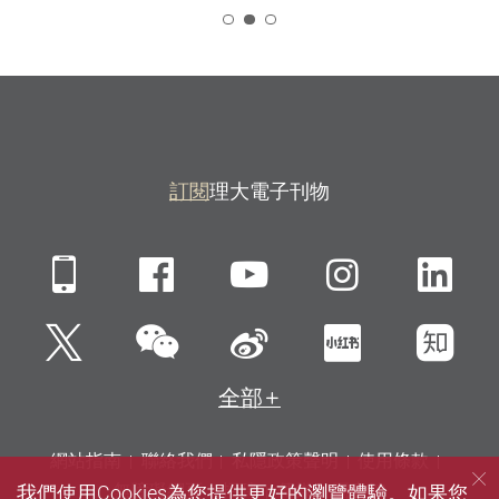
2
訂閱
理大電子刊物
Mobile
Facebook
YouTube
Instagra
Li
微信
Twitter
新浪微博
小紅書
知
全部
網站指南
聯絡我們
私隱政策聲明
使用條款
我們使用Cookies為您提供更好的瀏覽體驗。如果您
無障礙網頁
招聘
傳媒
圖書館