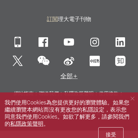
訂閱
理大電子刊物
Mobile
Facebook
YouTube
Instagra
Li
微信
Twitter
新浪微博
小紅書
知
全部
網站指南
聯絡我們
私隱政策聲明
使用條款
我們使用Cookies為您提供更好的瀏覽體驗。如果您
無障礙網頁
招聘
傳媒
圖書館
繼續瀏覽本網站而沒有更改您的私隱設定，表示您
© 2026 版權屬香港理工大學所有
同意我們使用Cookies。如欲了解更多，請參閱我們
的
私隱政策聲明
。
接受