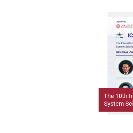
The 10th I
System Sci