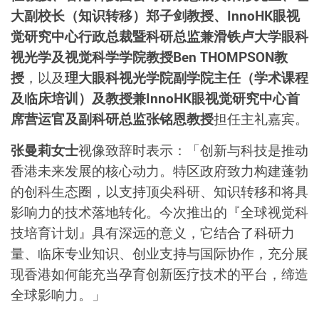
大副校长（知识转移）郑子剑教授、InnoHK眼视
觉研究中心行政总裁暨科研总监兼滑铁卢大学眼科
视光学及视觉科学学院教授Ben THOMPSON教
授
，以及
理大眼科视光学院副学院主任（学术课程
及临床培训）及教授兼InnoHK眼视觉研究中心首
席营运官及副科研总监张铭恩教授
担任主礼嘉宾。
张曼莉女士
视像致辞时表示：「创新与科技是推动
香港未来发展的核心动力。特区政府致力构建蓬勃
的创科生态圈，以支持顶尖科研、知识转移和将具
影响力的技术落地转化。今次推出的『全球视觉科
技培育计划』具有深远的意义，它结合了科研力
量、临床专业知识、创业支持与国际协作，充分展
现香港如何能充当孕育创新医疗技术的平台，缔造
全球影响力。」