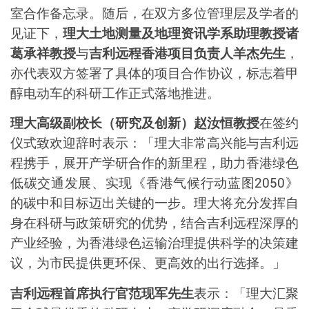
室合作备忘录。随后，在双方多位管理层及学者的
见证下，
理大土地测量及地理资讯学系助理教授诸
葛承祥教授
与
吉利远程香港项目负责人羊杰先生
，
亦代表双方签署了具体的项目合作协议，标志着甲
醇电动车的科研工作正式落地推进。
理大高级副校长（研究及创新）赵汝恒教授
在签约
仪式致欢迎辞时表示：「理大非常高兴能与吉利远
程携手，展开产学研合作的新里程，助力香港绿色
低碳交通发展、实现《香港气候行动蓝图
2050
》
的碳中和目标迈出关键的一步。理大将充分发挥自
身在科研与政策研究的优势，结合吉利远程深厚的
产业经验，为香港绿色运输治理提供科学的决策建
议，为市民提供更环保、更高效的出行选择。」
吉利远程首席执行官范现军先生
表示：「理大汇聚