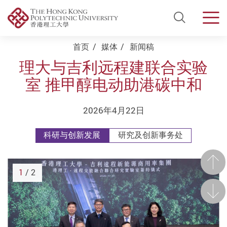
Open Si
Men
Start main content
首页
媒体
新闻稿
理大与吉利远程建联合实验
室 推甲醇电动助港碳中和
2026年4月22日
科研与创新发展
研究及创新事务处
前一
1
/ 2
后一