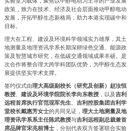
实验室为载体，聚焦以甲醇电动为主导的产业发展
政策，致力在技术、经济及社会层面推动甲醇电动
发展，开拓甲醇生态新格局，助力本港实现碳中和
目标。
理大在工程、建设及环境科学领域实力雄厚，其土
地测量及地理资讯学系长期深耕绿色交通、能源政
策及智慧城市研究，在低碳交通领域成果丰硕。是
次合作将整合理大跨学科团队优势，为甲醇生态发
展提供坚实学术支撑。
签约仪式由
理大高级副校长（研究及创新）赵汝恒
教授
、
建设及环境学院院长李向东教授
，以及
吉利
远程首席执行官范现军先生
、
吉利控股集团吉利学
堂校长戴惠芳女士
的共同见证，
理大土地测量及地
理资讯学系系主任陈武教授
与
吉利远程副总裁兼首
席品牌官宋兆桓博士
，分别代表双方签署联合实验