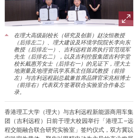
在理大高级副校长（研究及创新）赵汝恒教授
（后排左二）、理大建设及环境学院院长李向东
教授（后排左一）、吉利远程首席执行官范现军
先生（后排右二），以及吉利控股集团吉利学堂
校长戴惠芳女士（后排右一）的见证下，理大土
地测量及地理资讯学系系主任陈武教授（前排
左）与吉利远程副总裁兼首席品牌官宋兆桓博士
（前排右）代表双方签署联合实验室合作备忘
录。
香港理工大学（理大）与吉利远程新能源商用车集
团（吉利远程）日前于理大校园举行「港理工
–
远
程交能融合联合研究实验室」签约仪式，双方冀以