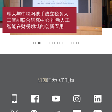
理大与中税网携手成立税务人
工智能联合研究中心 推动人工
智能在财税领域的创新应用
2
订阅
理大电子刊物
Mobile
Facebook
YouTube
Instagra
Li