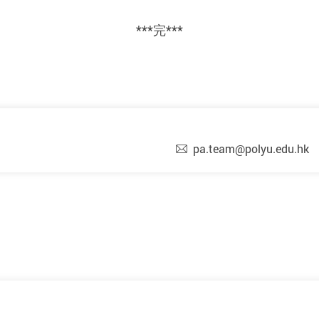
***
完
***
pa.team@polyu.edu.hk