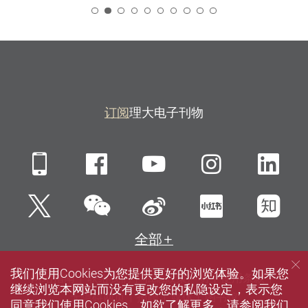
2
订阅
理大电子刊物
Mobile
Facebook
YouTube
Instagra
Li
微信
Twitter
新浪微博
小红书
知
全部
我们使用Cookies为您提供更好的浏览体验。如果您
网站指南
联络我们
私隐政策声明
使用条款
继续浏览本网站而没有更改您的私隐设定，表示您
无障碍网页
招聘
媒体
图书馆
同意我们使用Cookies。如欲了解更多，请参阅我们