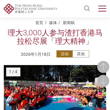
Open Si
Men
Start main content
首页
媒体
新闻稿
理大3,000人参与渣打香港马
拉松尽展「理大精神」
2026年1月18日
活动
其他
前一
1
/ 4
后一