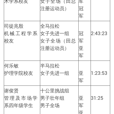
术学系校友
女子全场（田总
军
注册运动员）
冠
军
司徒兆殷
全马拉松
机械工程学系
女子先进一组
冠
2:43:23
校友
女子全场（田总
军
注册运动员）
亚
军
何乐敏
半马拉松
护理学院校友
女子先进一组
亚
1:23:53
军
谢俊贤
十公里挑战组
管理及市场学
男子壮年组
亚
31:25
系四年级学生
男子全场
军
亚