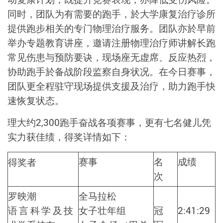
同时，团队为有需要的跑手，於大学康复治疗诊所
提供跑步相关的专门物理治疗服务。团队亦於早前
举办专题教育讲座，邀请注册物理治疗师讲解长跑
常见伤患与预防要诀，现场座无虚席、反应热烈，
协助跑手於备战阶段监察自身状况。在今日赛事，
团队更全程驻守现场提供支援及治疗，助力跑手快
速恢复状态。
理大约
2,300
跑手奋战各项赛事，更有七
名
健儿凭
实力获佳绩，得奖详情如下：
赛事
名
成绩
得奖者
次
罗映潮
全马拉松
语言科学及技
女子壮年组
冠
2:41:29