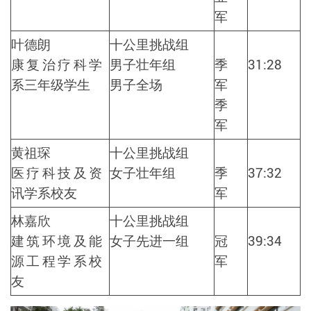
军
叶德朗
十公里挑战组
康复治疗科学
男子壮年组
季
31:28
系三年级学生
男子全场
军
季
军
黄祖琛
十公里挑战组
医疗科技及资
女子壮年组
季
37:32
讯学系校友
军
林嘉欣
十公里挑战组
建筑环境及能
女子先进一组
冠
39:34
源工程学系校
军
友