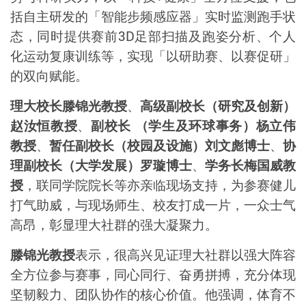
括自主研发的「智能步频感应器」实时监测跑手状
态，同时提供赛前
3D
足部扫描及跑姿分析、个人
化运动复康训练等，实现「以研助赛、以赛促研」
的双向赋能。
理大校长滕锦光教授
、
高级副校长（研究及创新）
赵汝恒教授
、
副校长
（学生及环球事务）杨立伟
教授
、
暂任副校长（校园及设施）刘文彪博士
、
协
理副校长（大学发展）罗璇博士
、
学务长梅国威教
授
，联
同学院院长等亦亲临现场支持，为参赛健儿
打气助威，与现场师生、校友打成一片，一众士气
高昂，彰显理大社群的强大凝聚力。
滕锦光教授
表示，很高兴见证理大社群以强大阵容
全方位参与赛事，同心同行、奋勇拼搏，充分体现
坚韧毅力、团队协作的核心价值。他强调，体育不