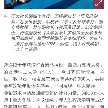
理大校长滕锦光教授、高级副校长（研究及创
新）赵汝恒教授、副校长 （学生及环球事务）杨
立伟教授、暂任副校长（校园及设施）刘文彪博
士、协理副校长（大学发展）罗璇博士及学务长
梅国威教授，联同学院院长等亲临现场，为参与
「渣打香港马拉松2026」的理大跑手打气呐喊，
一众士气高昂。
曾连续十年获渣打香港马拉松「最鼎力支持大奖」
的香港理工大学（理大），今日齐集管理层、学
生、教职员、校友及其亲友等共约
3,000
人，共同
参与这项年度体育盛事，一同展现「理大精神」，
凝聚追求卓越及团结奋进的社群力量。为助力理大
跑手全力备战，争取佳绩，理大发挥跨学科专业优
势与科研实力，以「科技
+
健康」全方位支援，包