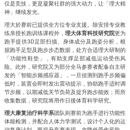
仅是竞技，更是凝聚社群的强大动力，让「理大精
神」继续发光。
理大於赛前已提供全方位专业支援。除安排专业教
练亲授长跑训练课程外，
理大体育科技研究院
更为
跑手提供
3D
足部扫描、身体成分及跑姿分析，根
据跑手足型及跑步步态数据，处方合适理大研制的
「功能性鞋垫」，有助支撑足部减低运动受伤风
险。此外，研究院又为部分全马参赛者配备自主研
发的「智能步频感应器」，一旦侦测到跑手步频偏
低时，装置会即时发出震动提示，协助跑手适时调
节步频，以期减低关节负荷及提升跑步能效；而所
收集数据，研究院将用作日後体育科学研究。
理大康复治疗科学系
团队则赛前为跑手进行功能性
体能检测，并配合人体力学测试，设计个人化的运
动复康计划，既提升竞赛表现，亦降低受伤风险。