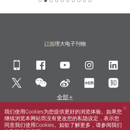
2
订阅
理大电子刊物
Mobile
Facebook
YouTube
Instagra
Li
微信
Twitter
新浪微博
小红书
知
全部
我们使用Cookies为您提供更好的浏览体验。如果您
网站指南
联络我们
私隐政策声明
使用条款
继续浏览本网站而没有更改您的私隐设定，表示您
无障碍网页
招聘
媒体
图书馆
同意我们使用Cookies。如欲了解更多，请参阅我们