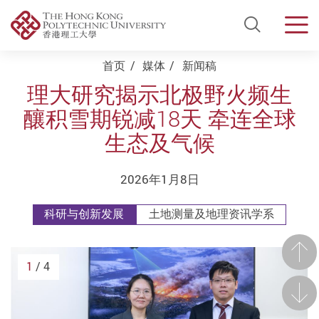
Open Si
Men
Start main content
首页
媒体
新闻稿
理大研究揭示北极野火频生
釀积雪期锐减18天 牵连全球
生态及气候
2026年1月8日
科研与创新发展
土地测量及地理资讯学系
前一
1
/ 4
后一