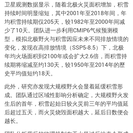
卫星观测数据显示，随着北极火災面积增加，积雪
持续时间明显缩短，其中
2001
年至
2018
年间，年
均积雪持续期仅
205
天，较
1982
年至
2000
年间减
少了
10
天。团队进一步利用
CMIP6
气候预测模
型，模拟北极野火与积雪因应未来不同排放情境的
变化，发现在高排放情境（
SSP5-8.5
）下，北极
年均火场面积到
2100
年或会扩大
2.6
倍，而积雪持
续期将缩减至约
130
天，较
1950
年至
2014
年的歷
史平均值短约
18
天。
此外，研究亦发现大规模野火会显着延缓积雪形
成。团队通过区域性影响分析确定，大规模野火发
生后的首年，积雪起始日较火災前三年的平均值延
后超过五天，而火災烧毁面积越大，延后日数便会
越长。