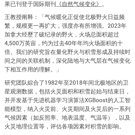
果已刊登于国际期刊
《自然气候变化》
。
王教授阐释：「气候暖化正促使北极野火日益频
繁，规模更一再扩大，强度亦有所增强。
2023
年
加拿大经歷了破纪录的野火
，火场总面积超过
4,500
万英亩，约为过去
40
年年均火场面积的十
倍。我们的研究旨在量化野火与积雪形成及持续时
间之间的关联机制，深化陆地与大气层在气候变化
下相互作用的理解。」
研究团队綜合了
1982
年至
2018
年间北极地区的卫
星观测数据，包括火災面积和积雪起始与结束日，
并开发基于先进机器学习演算法
XGBoost
的人工智
能模型，纳入火災前、火災期间及火災后的一系列
气候因素（如反照率、地表温度、气温等），以及
火災地理位置等，评估各项因素对积雪的影响。