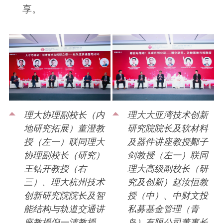
享。
理大协理副校长（内
理大大亚湾技术创新
地研究拓展）董澄教
研究院院长及软材料
授（左一）联同理大
及器件讲座教授鄭子
协理副校长（研究）
剑教授（左一）联同
王钻开教授（右
理大高级副校长（研
三）、理大杭州技术
究及创新）赵汝恒教
创新研究院院长及智
授（中）、中财文投
能结构与轨道交通讲
私募基金管理（青
座教授倪一清教授
岛）有限公司董事长