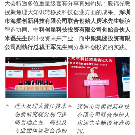
大会特邀多位重量级嘉宾分享真知灼见：滕锦光教
授聚焦理大知识转移及科技创业方面的成果、
深圳
市海柔创新科技有限公司联合创始人房冰先生
畅谈
智造协同、
中科创星科技投资有限公司创始合伙人
米磊先生
探讨投资未来产业，而
中銀集团投资有限
公司副執行总裁王军先生
则分享科创投资的实践。
理大及理大晋江技术
深圳市海柔创新科技
创新研究院分别与多
有限公司联合创始人
间当地企业、高校及
房冰先生畅谈智造协
专业团体签署合作协
同。