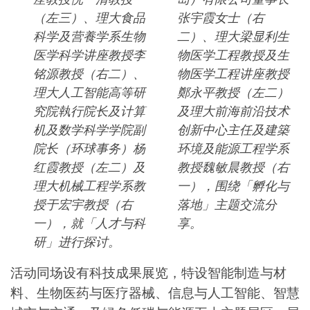
（左三）、理大食品
张宇霞女士（右
科学及营養学系生物
二）、理大梁显利生
医学科学讲座教授李
物医学工程教授及生
铭源教授（右二）、
物医学工程讲座教授
理大人工智能高等研
鄭永平教授（左二）
究院執行院长及计算
及理大前海前沿技术
机及数学科学学院副
创新中心主任及建築
院长（环球事务）杨
环境及能源工程学系
红霞教授（左二）及
教授魏敏晨教授（右
理大机械工程学系教
一），围绕「孵化与
授于宏宇教授（右
落地」主题交流分
一），就「人才与科
享。
研」进行探讨。
活动同场设有科技成果展览，特设智能制造与材
料、生物医药与医疗器械、信息与人工智能、智慧