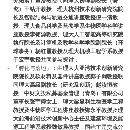
究拓展）董澄教授
联同
理大
协理副校长（研
究）王钻开教授
、
理大杭州技术创新研究院院
长及智能结构与轨道交通讲座教授倪一清教
授
、
理大食品科学及营養学系生物医学科学讲
座教授李铭源教授
、
理大人工智能高等研究院
執行院长及计算机及数学科学学院副院长（环
球事务）杨红霞教授
及
理大机械工程学系教授
于宏宇教授共同参与探讨
；
「孵化与落地」：由
理大大亚湾技术创新研究
院院长及软材料及器件讲座教授鄭子剑教授
联
同
理大高级副校长（研究及创新）赵汝恒教
授
、
中财文投私募基金管理（青岛）有限公司
董事长张宇霞女士
、
理大梁显利生物医学工程
教授及生物医学工程讲座教授鄭永平教授
及
理
大前海前沿技术创新中心主任及建築环境及能
源工程学系教授魏敏晨教授
，围绕主题交流分