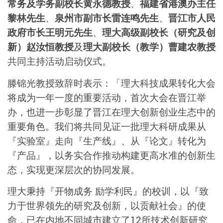
常务及学务副校长黄永德教授
、
福建省港澳办主任
黎林先生
、
泉州市副市长雷连鸣先生
、
晋江市人民
政府市长王明元先生
、
理大高级副校长（研究及创
新）赵汝恒教授
及
理大副校长（教学）曹建农教授
共同主持活动启动仪式。
滕锦光教授致辞时表示：「理大科技成果转化大会
将成为一年一度的重要活动，首次大会在晋江举
办，也进一步彰显了晋江在理大创新创业生态中的
重要角色。我们将共同见证一批理大科研成果从
『实验室』走向『生产线』、从『论文』转化为
『产品』，以务实合作推动构建更高水准的创新生
态，实现更深层次的协同发展。
理大秉持『开物成务 励学利民』的校训，以『致
力于世界领先的研究及创新，以贡献社会』的使
命，已在内地不同城市建立了12所技术创新研究