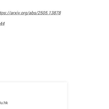
tps://arxiv.org/abs/2505.13878
244
du.hk