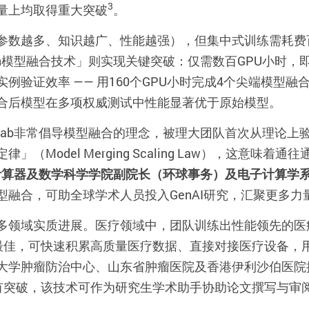
3
量上均取得重大突破
。
参数越多、知识越广、性能越强），但集中式训练需耗费
n
模型融合技术」则实现关键突破：仅需数百
GPU
小时，
实例验证效率
——
用
160
个
GPU
小时完成
4
个尖端模型融
合后模型在多项权威测试中性能显著优于原始模型。
Lab
非常倡导模型融合的理念，被理大团队首次从理论上
定律」（
Model Merging Scaling Law
），这意味着通往
计算器及数学科学学院副院长（环球事务）及电子计算学
型融合，可助全球学术人员投入
GenAI
研究，汇聚更多力
多领域实质进展。医疗领域中，团队训练出性能领先的医
最佳，可快速积累高质量医疗数据、直接对接医疗设备，
大学肿瘤防治中心、山东省肿瘤医院及香港伊利沙伯医院
有突破，该技术可作为研究生学术助手协助论文撰写与审