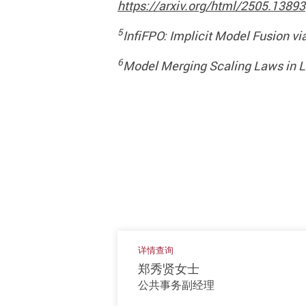
https://arxiv.org/html/2505.13893
5
InfiFPO: Implicit Model Fusion v
6
Model Merging Scaling Laws in 
详情查询
郑秀贤女士
公共事务副经理