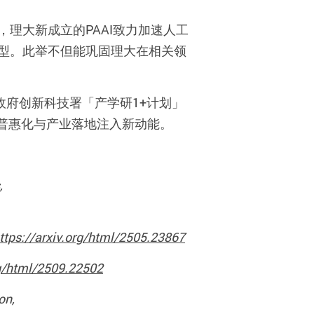
，理大新成立的
PAAI
致力加速人工
型。此举不但能巩固理大在相关领
政府创新科技署「产学研
1+
计划」
普惠化与产业落地注入新动能。
,
ttps://arxiv.org/html/2505.23867
rg/html/2509.22502
on,