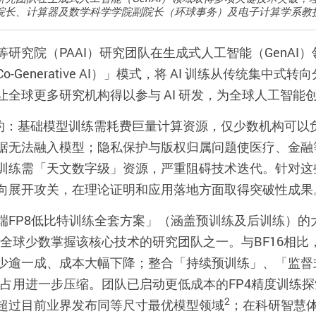
行院长、计算器及数学科学学院副院长（环球事务）及电子计算学系
等研究院（
PAAI
）研究团队在生成式人工智能（
GenAI
）
Co-Generative AI
）」模式，将
AI
训练从传统集中式转向
让全球更多研究机构得以参与
AI
研发，为全球人工智能
约：基础模型训练需耗费巨量计算资源，仅少数机构可以
据无法融入模型；隐私保护与版权归属问题使医疗、金融
训练需「天文数字级」资源，严重阻碍技术迭代。针对这
向展开攻关，在理论证明和应用落地方面取得突破性成果
端
FP8
低比特训练全套方案」（涵盖预训练及后训练）的
全球少数掌握该核心技术的研究团队之一。与
BF16
相比
少逾一成、成本大幅下降；整合「持续预训练」、「监督
占用进一步压缩。团队已启动更低成本的
FP4
精度训练探
2
超过目前业界发布同等尺寸最优模型领域
；在科研智慧