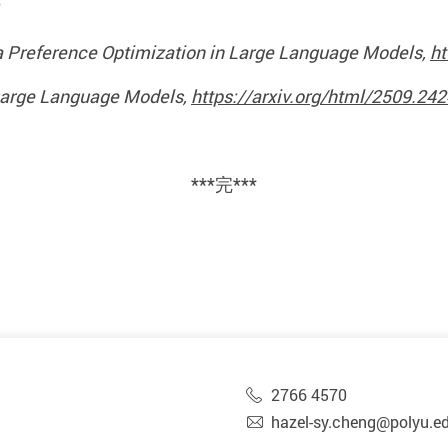
ia Preference Optimization in Large Language Models,
ht
Large Language Models,
https://arxiv.org/html/2509.24
***
完
***
2766 4570
hazel-sy.cheng@polyu.e