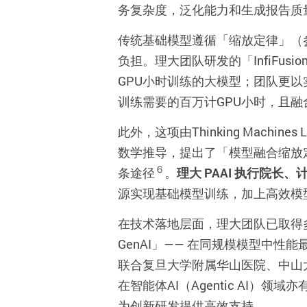
务复杂度，泛化能力和生成报告质
传统基础模型遵循「缩放定律」（
负担。理大团队研发的「
InfiFusio
GPU
小时训练的大模型；团队更以
训练需要的百万计
GPU
小时，且融
此外，这项由
Thinking Machines 
数学推导，提出了「模型融合缩放
６
条途径
。
理大
PAAI
执行院长、
源实现基础模型训练，加上高效模
在技术落地层面，理大团队已取得
GenAI
」
——
在同规模模型中性能
联合复旦大学附属华山医院、中山
在智能体
AI
（
Agentic AI
）领域亦
为创新研发提供高效支持。