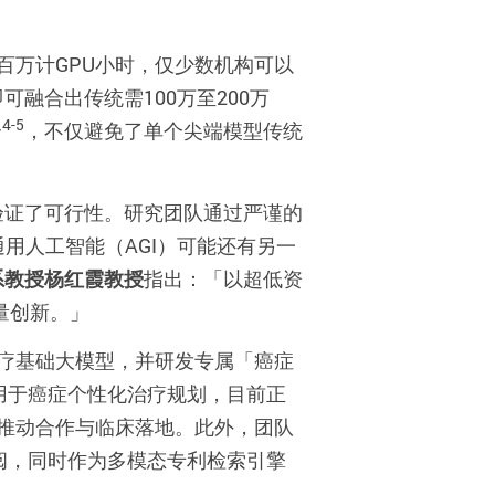
百万计
GPU
小时，仅少数机构可以
即可融合出传统需
100
万至
200
万
4-5
合
，不仅避免了单个尖端模型传统
验证了可行性。研究团队通过严谨的
通用人工智能（
AGI
）可能还有另一
系教授
杨红霞教授
指出：「以超低资
量创新。」
疗基础大模型，并研发专属「癌症
用于癌症个性化治疗规划，目前正
推动合作与临床落地。此外，团队
阅，同时作为多模态专利检索引擎