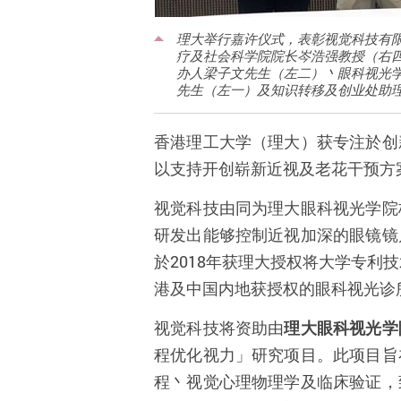
理大举行嘉许仪式，表彰视觉科技有
疗及社会科学院院长岑浩强教授（右
办人梁子文先生（左二）丶眼科视光
先生（左一）及知识转移及创业处助
香港理工大学（理大）获专注於创
以支持开创崭新近视及老花干预方
视觉科技由同为理大眼科视光学院
研发出能够控制近视加深的眼镜镜
於
2018
年获理大授权将大学专利技
港及中国内地获授权的眼科视光诊
视觉科技将资助由
理大眼科视光学
程优化视力」研究项目。此项目旨
程丶视觉心理物理学及临床验证，