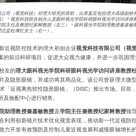
限公司（视觉科技）对理大研究的资助，出席嘉宾包括理大高级副校
四）丶视觉科技联合创办人及眼科视光学院科研眼科视光学访问讲座
学院主任及教授纪家树教授（右三）丶眼科视光学院助理教授秦嘉敏
理总监杜漪红女士（右一）。
新近视防控技术的理大初创企业
视觉科技有限公司（视
案的前沿科研项目，促进大众视力健康，并进一步巩固理
校友的
理大眼科视光学院科研眼科视光学访问讲座教授
片及隐形眼镜，并成功将其商品化。该公司曾获理大微
术「近视离焦软性隐形眼镜」（
DISC
）推出市场。目前
所及验配中心进行销售。
院助理教授秦嘉敏教授
及
学院主任兼教授纪家树教授
领
在利用创新镜片技术优化视觉表现，推动新一代近视防
致力开发有效预防及控制儿童近视发展和减慢眼轴增长