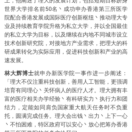
上，他阐述了理大的发展计划，包括短期目标跻身
世界大学排名前
50
名丶成功申办香港第三所医学
院配合香港发展成国际医疗创新枢纽丶推动理大专
业及持续教育学院升格为私立大学，并以全国最佳
的私立大学为目标，以及继续在内地不同城市设立
技术创新研究院，对接地方产业需求，把理大的科
研成果转化为实际应用，促进科技创新和产业的高
速发展。
林大辉博士
就申办新医学院一事作进一步阐述：
「理大不仅注重科技创新，善用人工智能，更强调
培育有同理心丶关怀病人的医疗人才。理大拥有丰
富的医疗相关办学经验丶有科研实力丶执行力和团
结力，定能如同肩负国家重大航天任务时不负重
托，圆满完成任务。理大会出钱丶出力丶上下一心
丶不怕困难，特区政府可以安心丶放心把筹办香港