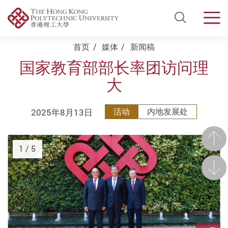
Open Si
Men
Start main content
首页
媒体
新闻稿
国家教育部部长率团访问理
大
2025年8月13日
活动
内地发展处
前一
1
/ 5
后一