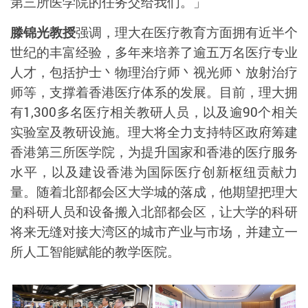
第三所医学院的任务交给我们。」
滕锦光教授
强调，理大在医疗教育方面拥有近半个
世纪的丰富经验，多年来培养了逾五万名医疗专业
人才，包括护士丶物理治疗师丶视光师丶放射治疗
师等，支撑着香港医疗体系的发展。目前，理大拥
有
1,300
多名医疗相关教研人员，以及逾
90
个相关
实验室及教研设施。
理大将全力支持特区政府筹建
香港第三所医学院，为提升国家和香港的医疗服务
水平，以及建设香港为国际医疗创新枢纽贡献力
量。随着北部都会区大学城的落成，他期望把理大
的科研人员和设备搬入北部都会区，让大学的科研
将来无缝对接大湾区的城市产业与
市场，并建立一
所人工智能赋能的教学医院
。