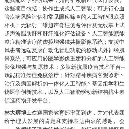
这些项目包括：协作生成式人工智能；可进行心血
管疾病风险评估和常见眼疾筛查的人工智能眼底照
相机；无辐射三维超声脊柱侧弯评估及无线掌上式
超声波脂肪肝和肝纤维化评估
设备
丶人工智能赋能
癌症精准诊疗的虚拟增强磁共振影像系统；支援中
风患者远端复康自动化管理功能的移动式外神经肌
骨系统；可应用於医学影像重建和分析的人工智能
影像增强与复原技术；多肽新抗原疫苗技术平台
─
赋能精准癌症免疫治疗；针对精神疾病客观诊断丶
治疗及病因解析的一体化人工智能丶基因组学和生
物医学创新技术，以及人工智能驱动新结构抗生素
候选药物开发平台。
林大辉博士
欢迎国家教育部率团到访，并对代表团
给予理大发展的肯定和支持表达由衷的感谢。会