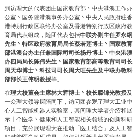
到访理大的代表团由国家教育部丶中央港澳工作办
公室丶国务院港澳事务办公室丶中央人民政府驻香
港特别行政区联络办公室及香港特别行政区政府教
育局代表组成，随团代表包括
中联办副主任罗永纲
先生丶特区政府教育局局长蔡若莲博士丶国家教育
部港澳台办主任兼国际司司长杨丹
博士
丶中央港澳
办四局局长陈伟先生丶国家教育部高等教育司司长
周天华博士丶科技司司长周大旺先生及中联办教科
部部长王伟明教授
等。
在
理大
校董会主席林大辉博士丶校长滕锦
光教授
及
一众理大领导层陪同下，访问团参观了理大工业中
心人工智能机器人实验室，其间理大学者介绍和展
示十个医学丶健康和人工智能相关领域的创新科研
项目，充分展现理大在推动「医工结合」及人工智
能赋能医学科研成果，如何引领新世代医疗发展。