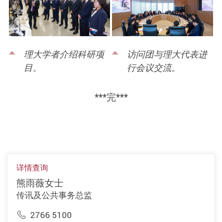
理大学者介绍科研项
访问团与理大代表进
目。
行会议交流。
***
完
***
详情查询
熊雨薇女士
传讯及公共事务总监
2766 5100