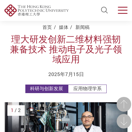
Open Si
Men
Start main content
首页
媒体
新闻稿
理大研发创新二维材料强韧
兼备技术 推动电子及光子领
域应用
2025年7月15日
科研与创新发展
应用物理学系
前一
1
/ 2
后一