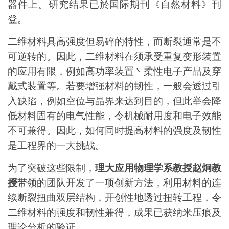
器件上。研究结果已於国际期刊《自然材料》刊
登。
二维材料具高强度但易碎的特性，
而断裂通常是不
可逆转的。因此，二维材料
在须承受重复变形装置
的应用有限，例如高功率装置丶柔性电子产品及穿
戴式装置等。若要增强材料的韧性，一般会透过引
入缺陷，例如空位与晶界来达到目的，但此举会降
低材料固有的电气性能，令机械耐用度和电子效能
不可兼得。
因此，如何同时提高材料的强度及韧性
是工程界的
一大
挑战。
为了突破这些限制，
理大应用物理学系教授赵炯教
授
带领的团队开发了一项创新方法，利用材料的连
续断裂扭曲双层结构，开创性地透过扭转工程，令
二维材料的强度和韧性兼得，成果已获纳米压痕及
理论分析的验证。