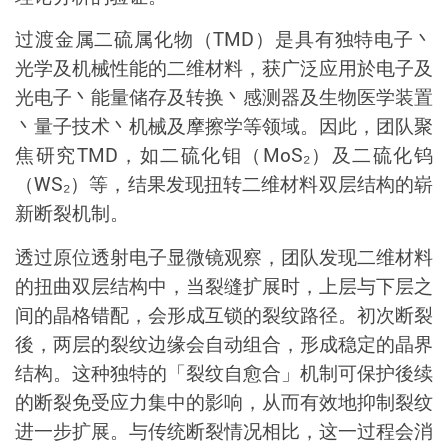
过渡金属二硫属化物（
TMD
）是具有独特电子丶
光学及机械性能的二维材料，获广泛应用於电子及
光电子丶能量储存及转换丶感测器及生物医学装置
丶量子技术丶机械及摩擦学等领域。因此，团队聚
焦研究
TMD
，如二硫化钼（
MoS₂
）及二硫化钨
（
WS₂
）等，结果发现扭转二维材料双层结构的崭
新断裂机制。
透过原位透射电子显微镜观察
，
团队发现二维材料
的扭曲双层结构中，当裂缝扩展时，上层与下层之
间的晶格错配，会形成互锁的裂纹路径。初次断裂
後，两层的裂纹边缘会自动组合，形成稳定的晶界
结构。这种独特的「裂纹自愈合」机制可保护後续
的断裂免受应力集中的影响，从而有效地抑制裂纹
进一步扩展。与传统断裂情况相比，这一过程会消