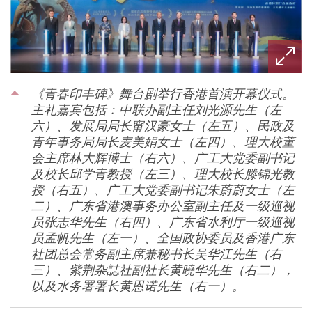
《青春印丰碑》舞台剧举行香港首演开幕仪式。
主礼嘉宾包括﹕中联办副主任刘光源先生（左
六）、发展局局长甯汉豪女士（左五）、民政及
青年事务局局长麦美娟女士（左四）、理大校董
会主席林大辉博士（右六）、广工大党委副书记
及校长邱学青教授（左三）、理大校长滕锦光教
授（右五）、广工大党委副书记朱蔚蔚女士（左
二）、广东省港澳事务办公室副主任及一级巡视
员张志华先生（右四）、广东省水利厅一级巡视
员孟帆先生（左一）、全国政协委员及香港广东
社团总会常务副主席兼秘书长吴华江先生（右
三）、紫荆杂誌社副社长黄曉华先生（右二），
以及水务署署长黄恩诺先生（右一）。