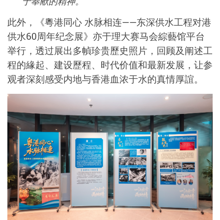
于奉献的精神。
此外，《粵港同心 水脉相连——东深供水工程对港
供水60周年纪念展》亦于理大赛马会綜藝馆平台
举行，透过展出多幀珍贵歷史照片，回顾及阐述工
程的緣起、建设歷程、时代价值和最新发展，让参
观者深刻感受内地与香港血浓于水的真情厚誼。