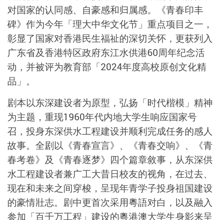
对国家的认同感、自豪感和归属感。《青春印丰
碑》作为今年「理大中华文化节」重点项目之一，
彰显了国家对香港民生福祉的深切关怀，更获列入
广东省及香港特区政府东江水供港60周年纪念活
动，并被评为教育部「2024年度高校原创文化精
品」。
剧本以东深建设者为原型，弘扬「时代楷模」精神
为主题，重现1960年代内地大学生响应国家号
召，投身东深供水工程建设并顺利完成任务的感人
故事。全剧以《青春宣言》、《青春交响》、《青
春考卷》及《青春逐梦》四个篇章敘事，从东深供
水工程建设者兼广工大昔日校友的视角，在过去、
现在和未来之间穿梭，呈现年青学子投身祖国建设
的豪情壯志。剧中更首次采用粵語对白，以及融入
参加「百千万工程」建设的粵港澳大学生身影来呈