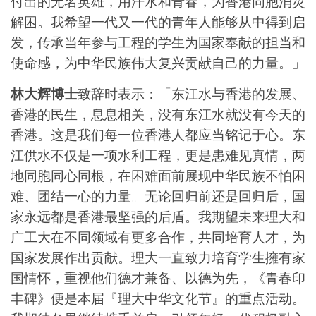
付出的无名英雄，用汗水和青春，为香港同胞消災
解困。我希望一代又一代的青年人能够从中得到启
发，传承当年参与工程的学生为国家奉献的担当和
使命感，为中华民族伟大复兴贡献自己的力量。」
林大辉博士
致辞时表示：「东江水与香港的发展、
香港的民生，息息相关，没有东江水就没有今天的
香港。这是我们每一位香港人都应当铭记于心。东
江供水不仅是一项水利工程，更是患难见真情，两
地同胞同心同根，在困难面前展现中华民族不怕困
难、团结一心的力量。无论回归前还是回归后，国
家永远都是香港最坚强的后盾。我期望未来理大和
广工大在不同领域有更多合作，共同培育人才，为
国家发展作出贡献。理大一直致力培育学生擁有家
国情怀，重视他们德才兼备、以德为先，《青春印
丰碑》便是本届『理大中华文化节』的重点活动。