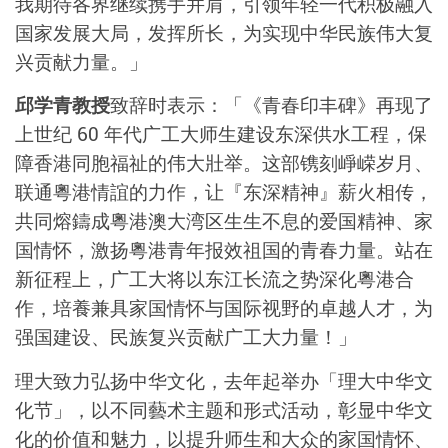
我期待各界继续携手并肩，引领年轻一代积极融入
国家发展大局，发挥所长，为实现中华民族伟大复
兴贡献力量。」
邱学青教授
致辞时表示：「《青春印丰碑》再现了
上世纪 60 年代广工大师生建设东深供水工程，保
障香港同胞福祉的伟大壯举。这部镌刻崢嵘岁月、
联通粵港情誼的力作，让『东深精神』薪火相传，
共同熔鑄成粵港澳大湾区生生不息的爱国精神、家
国情怀，激扬粵港青年报效祖国的青春力量。站在
新征程上，广工大将以东江长流之势深化粵港合
作，培養兼具家国情怀与国际视野的卓越人才，为
强国建设、民族复兴贡献广工大力量！」
理大致力弘扬中华文化，去年起举办「理大中华文
化节」，以不同藝术主题和形式活动，彰显中华文
化的价值和魅力，以提升师生和大众的家国情怀、