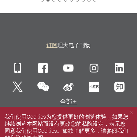
2
订阅
理大电子刊物
Mobile
Facebook
YouTube
Instagra
Li
微信
Twitter
新浪微博
小红书
知
全部
我们使用Cookies为您提供更好的浏览体验。如果您
网站指南
联络我们
私隐政策声明
使用条款
继续浏览本网站而没有更改您的私隐设定，表示您
无障碍网页
招聘
媒体
图书馆
同意我们使用Cookies。如欲了解更多，请参阅我们