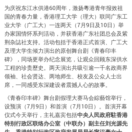
为庆祝东江水供港60周年，激扬粵港青年报效祖
国的青春力量，香港理工大学（理大）联同广东工
业大学（广工大）一连两天（7月9日及10日）举
办家国情怀系列活动，并获香港广东社团总会及紫
荆杂誌社支持。活动包括于香港正式首演、广工大
及理大学生倾力演出的原创舞台剧《青春印丰
碑》，同场更举办纪念展览，让观众回顾东深供水
工程的珍贵歷史。两天演出共吸引逾一千名政商界
领袖、社会贤达、两地师生、校友及公众人士出
席，一同感受东深建设者震撼人心的故事。
《青春印丰碑》舞台剧假理大赛马会綜藝馆举行，
设预演（7月9日）和首演（7月10日）。首演开幕
仪式今天举行，主礼嘉宾包括
中央人民政府駐香港
特别行政区联络办公室（中联办）副主任刘光源先
生
、
香港特别行政区政府发展局局长甯汉豪女士
、