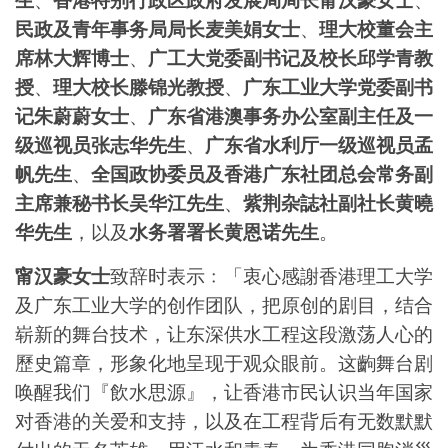
民政及青年事务局局长麦美娟女士
、
理大校董会主
席林大辉博士
、
广工大党委副书记及校长邱学青教
授
、
理大校长滕锦光教授
、
广东工业大学党委副书
记朱蔚蔚女士
、
广东省港澳事务办公室副主任及一
级巡视员张志华先生
、
广东省水利厅一级巡视员孟
帆先生
、
全国政协委员及香港广东社团总会常务副
主席兼秘书长吴华江先生
、
紫荆杂誌社副社长黄曉
华先生
，以及
水务署署长黄恩诺先生
。
甯汉豪女士
致辞时表示﹕「衷心感謝香港理工大学
及广东工业大学的创作团队，把原创的剧目，结合
崭新的舞台技术，让东深供水工程这段激荡人心的
歷史篇章，形象化地呈现于观众眼前。这齣舞台剧
唤醒我们『飲水思源』，让香港市民认识当年国家
对香港的关爱和支持，以及在工程背后有无数默默