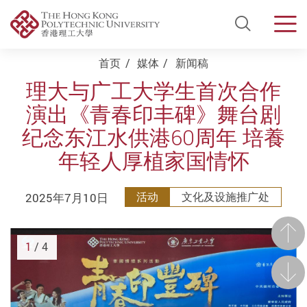
Open Si
Men
Start main content
首页
媒体
新闻稿
理大与广工大学生首次合作
演出《青春印丰碑》舞台剧
纪念东江水供港60周年 培養
年轻人厚植家国情怀
2025年7月10日
活动
文化及设施推广处
前一
1
/ 4
后一