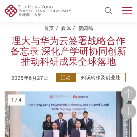
Open Si
Men
Start main content
首页
媒体
新闻稿
理大与华为云签署战略合作
备忘录 深化产学研协同创新
推动科研成果全球落地
2025年6月27日
活动
知识转移及创业处
前一
1
/ 4
后一