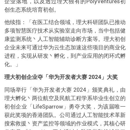
企业落地，以及透过理大独有的
PolyVentures
初
创生态系统培育初创。
他续指
：「在医工结合领域，理大科研团队已推动
多项智慧医疗技术从实验室走向市场，当中包括健
康监测系统丶人工智能辅助诊断方案等。理大初创
企业未来可通过华为云生态加速这些项目的商业化
进程，实现从研发丶孵化，到产业应用的闭环式孵
化。」
理大初创企业夺「华为开发者大赛
2024
」大奖
同场举行「华为开发者大赛
2024
」颁奖典礼，由
理大孵化丶两位航空及民航工程学系毕业生创立的
初创企业「
LifeSparrow
」勇夺大奖，为该届唯一
获此奖项的香港团队。公司通过人工智能技术革新
搜索救援丶资产监控等领域的作业模式，其核心研