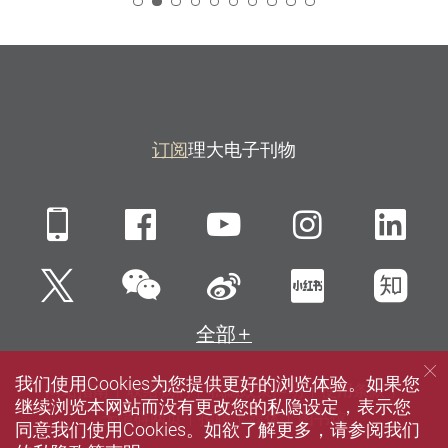
2
订阅
理大电子刊物
Mobile
Facebook
YouTube
Instagra
Li
微信
Twitter
新浪微博
小红书
知
全部
我们使用Cookies为您提供更好的浏览体验。如果您
网站指南
联络我们
私隐政策声明
使用条款
继续浏览本网站而没有更改您的私隐设定，表示您
无障碍网页
招聘
媒体
图书馆
同意我们使用Cookies。如欲了解更多，请参阅我们