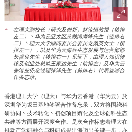
在理大副校长（研究及创新）赵汝恒教授（後排
左二）丶华为云亚太区总裁尚海峰先生（後排右
二）丶理大大学顾问委员会委员龙佩英女士（後
排左一），以及华为云海外生态发展与运营部部
长虞良先生（後排右一）见证下，由理大知识转
移及创业处总监王家达先生（前排左）及华为云
香港业务总经理张泽先生（前排右）代表签署合
作备忘录。
香港理工大学（理大）与华为云香港（华为云）於
深圳华为坂田基地签署合作备忘录，双方将围绕科
研协同丶技术转化丶初创项目孵化及全球创科生态
共建等方面展开深度合作。是次合作标志着理大在
推动产学研融合与科研成果出海迈出关键一步，亦