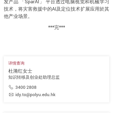
发产品
「
SparAI
」
平台透过电脑视觉和机械学习
技术，将灾害救援中的
AI
及定位技术扩展应用於其
他产业场景。
***
完
***
详情查询
杜漪红女士
知识转移及创业处助理总监
3400 2808
idy.to@polyu.edu.hk