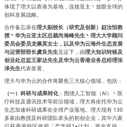
体现了理大以香港为基地，连接亚太丶放眼全球的
创科发展战略。
合作备忘录在
理大副校长（研究及创新）赵汝恒教
授丶华为云亚太区总裁尚海峰先生丶理大大学顾问
委员会委员龙佩英女士，以及华为云海外生态发展
与运营部部长虞良先生
见证下，由
理大知识转移及
创业处总监王家达先生及华为云香港业务总经理张
泽先生
代表签署。
理大与华为云的合作将聚焦三大核心领域，包括：
（一）科研与成果转化
：围绕人工智能（
AI
）丶医
疗科技及通讯技术等前沿领域，理大将依托华为云
生态加速科研成果在全球产业落地。理大现有
130
多家由教授及科研团队牵头的初创企业，其中六家
已获香港特区政府「产学研1+计划」资金支持，